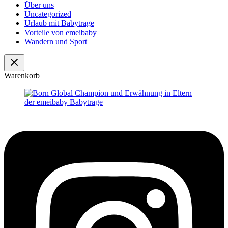
Über uns
Uncategorized
Urlaub mit Babytrage
Vorteile von emeibaby
Wandern und Sport
Warenkorb