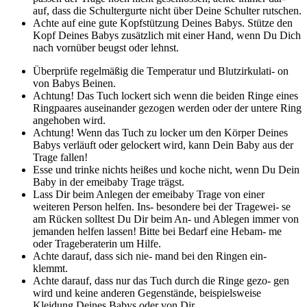
auf, dass die Schultergurte nicht über Deine Schulter rutschen.
Achte auf eine gute Kopfstützung Deines Babys. Stütze den
Kopf Deines Babys zusätzlich mit einer Hand, wenn Du Dich
nach vornüber beugst oder lehnst.
Überprüfe regelmäßig die Temperatur und Blutzirkulati- on
von Babys Beinen.
Achtung! Das Tuch lockert sich wenn die beiden Ringe eines
Ringpaares auseinander gezogen werden oder der untere Ring
angehoben wird.
Achtung! Wenn das Tuch zu locker um den Körper Deines
Babys verläuft oder gelockert wird, kann Dein Baby aus der
Trage fallen!
Esse und trinke nichts heißes und koche nicht, wenn Du Dein
Baby in der emeibaby Trage trägst.
Lass Dir beim Anlegen der emeibaby Trage von einer
weiteren Person helfen. Ins- besondere bei der Tragewei- se
am Rücken solltest Du Dir beim An- und Ablegen immer von
jemanden helfen lassen! Bitte bei Bedarf eine Hebam- me
oder Trageberaterin um Hilfe.
Achte darauf, dass sich nie- mand bei den Ringen ein-
klemmt.
Achte darauf, dass nur das Tuch durch die Ringe gezo- gen
wird und keine anderen Gegenstände, beispielsweise
Kleidung Deines Babys oder von Dir.