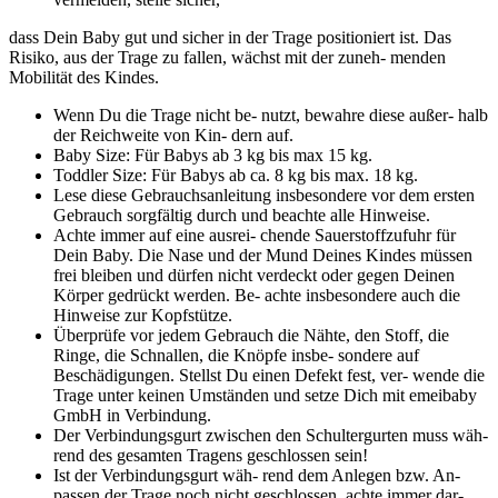
dass Dein Baby gut und sicher in der Trage positioniert ist. Das
Risiko, aus der Trage zu fallen, wächst mit der zuneh- menden
Mobilität des Kindes.
Wenn Du die Trage nicht be- nutzt, bewahre diese außer- halb
der Reichweite von Kin- dern auf.
Baby Size: Für Babys ab 3 kg bis max 15 kg.
Toddler Size: Für Babys ab ca. 8 kg bis max. 18 kg.
Lese diese Gebrauchsanleitung insbesondere vor dem ersten
Gebrauch sorgfältig durch und beachte alle Hinweise.
Achte immer auf eine ausrei- chende Sauerstoffzufuhr für
Dein Baby. Die Nase und der Mund Deines Kindes müssen
frei bleiben und dürfen nicht verdeckt oder gegen Deinen
Körper gedrückt werden. Be- achte insbesondere auch die
Hinweise zur Kopfstütze.
Überprüfe vor jedem Gebrauch die Nähte, den Stoff, die
Ringe, die Schnallen, die Knöpfe insbe- sondere auf
Beschädigungen. Stellst Du einen Defekt fest, ver- wende die
Trage unter keinen Umständen und setze Dich mit emeibaby
GmbH in Verbindung.
Der Verbindungsgurt zwischen den Schultergurten muss wäh-
rend des gesamten Tragens geschlossen sein!
Ist der Verbindungsgurt wäh- rend dem Anlegen bzw. An-
passen der Trage noch nicht geschlossen, achte immer dar-